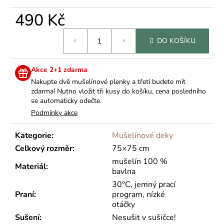
č
u
490 Kč
j
e
Měrná
DO KOŠÍKU
cena:
m
e
Akce 2+1 zdarma
Nakupte dvě mušelínové plenky a třetí budete mít
zdarma! Nutno vložit tři kusy do košíku, cena posledního
se automaticky odečte.
Podmínky akce
Kategorie
:
Mušelínové deky
Celkový rozměr
:
75×75 cm
mušelín 100 %
Materiál
:
bavlna
30°C, jemný prací
Praní
:
program, nízké
otáčky
Sušení
:
Nesušit v sušičce!