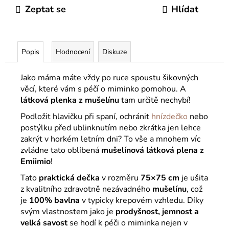
Zeptat se
Hlídat
Popis
Hodnocení
Diskuze
Jako máma máte vždy po ruce spoustu šikovných
věcí, které vám s péčí o miminko pomohou. A
látková plenka z mušelínu
tam určitě nechybí!
Podložit hlavičku při spaní, ochránit
hnízdečko
nebo
postýlku před ublinknutím nebo zkrátka jen lehce
zakrýt v horkém letním dni? To vše a mnohem víc
zvládne tato oblíbená
mušelínová látková plena z
Emiimio
!
Tato
praktická dečka
v rozměru
75×75 cm
je ušita
z kvalitního zdravotně nezávadného
mušelínu
, což
je
100% bavlna
v typicky krepovém vzhledu. Díky
svým vlastnostem jako je
prodyšnost, jemnost a
velká savost
se hodí k péči o miminka nejen v