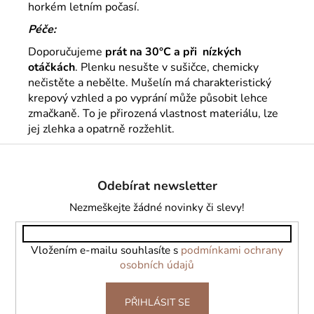
horkém letním počasí.
Péče:
Doporučujeme
prát na 30°C a při nízkých
otáčkách
. Plenku nesušte v sušičce, chemicky
nečistěte a nebělte. Mušelín má charakteristický
krepový vzhled a po vyprání může působit lehce
zmačkaně. To je přirozená vlastnost materiálu, lze
jej zlehka a opatrně rozžehlit.
Z
á
Odebírat newsletter
p
a
Nezmeškejte žádné novinky či slevy!
t
í
Vložením e-mailu souhlasíte s
podmínkami ochrany
osobních údajů
PŘIHLÁSIT SE