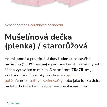
a
j
í
t
Průměrné
Neohodnoceno
Podrobnosti hodnocení
hodnocení
?
Mušelínová dečka
produktu
je
(plenka) / starorůžová
0,0
z
5
HLEDAT
hvězdiček.
Velmi jemná a praktická
látková plenka
ze savého
mušelínu
(100% bavlna)
v pudrové barvě nesmí chybět v
žádné výbavičce miminka! S rozměrem
75×75 cm
je
skvělá k utírání pusinky, k ochraně
kojicího
D
polštáře
nebo
péřové zavinovačky
nebo jako
lehká deka
o
p
na léto do kočárku či jako jemná osuška miminek.
o
r
u
Skladem