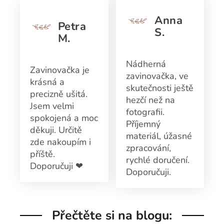
Anna
Petra
S.
M.
Nádherná
Zavinovačka je
zavinovačka, ve
krásná a
skutečnosti ještě
precizně ušitá.
hezčí než na
Jsem velmi
fotografii.
spokojená a moc
Příjemný
děkuji. Určitě
materiál, úžasné
zde nakoupím i
zpracování,
příště.
rychlé doručení.
Doporučuji ❤
Doporučuji.
Přečtěte si na blogu: