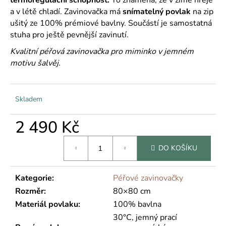
č
u
a v létě chladí. Zavinovačka má
snímatelný povlak
na zip
j
ušitý ze 100% prémiové bavlny. Součástí je samostatná
e
stuha pro ještě pevnější zavinutí.
m
Kvalitní péřová zavinovačka pro miminko v jemném
e
motivu šalvěj.
Skladem
2 490 Kč
Měrná
DO KOŠÍKU
cena:
Kategorie
:
Péřové zavinovačky
Rozměr
:
80×80 cm
Materiál povlaku
:
100% bavlna
30°C, jemný prací