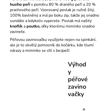
husího peří
v poměru 80 % draného peří a 20 %
prachového peří. Vzorovaný povlak je ručně šitý,
100% bavlněný a má po boku zip, takže jej snadno
sundáte a kdykoliv vyperete. Povlak má našitý
knoflík
a
poutko,
díky kterému miminko snadno
zavinete.
Péřovou zavinovačku využijete nejen na spinkání,
ale je to skvělý pomocník do kočárku, kde tlumí
nárazy a miminko se cítí v bezpečí.
Výhod
y
péřové
zavino
vačky
n