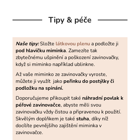
Tipy & péče
Naše tipy:
Složte
látkovou plenu
a podložte ji
pod hlavičku miminka
. Zamezíte tak
zbytečnému ušpinění a poškození zavinovačky,
když si miminko například ublinkne.
Až vaše miminko ze zavinovačky vyroste,
můžete ji využít jako
peřinku do postýlky či
podložku na spinání.
Doporučujeme přikoupit také
náhradní povlak k
péřové zavinovačce
, abyste měli svou
zavinovačku vždy čistou a připravenou k použití.
Skvělým doplňkem je také
stuha
, díky níž
docílíte pevnějšího zajištění miminka v
zavinovačce.