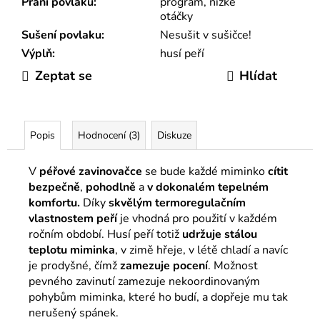
Praní povlaku
:
program, nízké
otáčky
Sušení povlaku
:
Nesušit v sušičce!
Výplň
:
husí peří
Zeptat se
Hlídat
Popis
Hodnocení (3)
Diskuze
V
péřové zavinovačce
se bude každé miminko
cítit
bezpečně
,
pohodlně
a
v dokonalém tepelném
komfortu.
Díky
skvělým termoregulačním
vlastnostem peří
je vhodná pro použití v každém
ročním období. Husí peří totiž
udržuje stálou
teplotu
miminka
, v zimě hřeje, v létě chladí a navíc
je prodyšné, čímž
zamezuje pocení
. Možnost
pevného zavinutí zamezuje nekoordinovaným
pohybům miminka, které ho budí, a dopřeje mu tak
nerušený spánek.