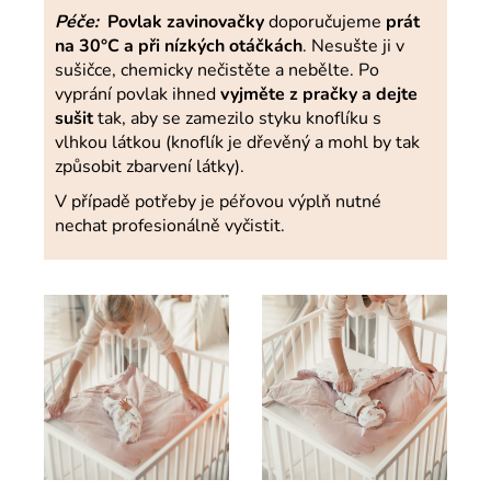
Péče:
Povlak zavinovačky
doporučujeme
prát
na 30°C a při nízkých otáčkách
. Nesušte ji v
sušičce, chemicky nečistěte a nebělte. Po
vyprání povlak ihned
vyjměte z pračky a dejte
sušit
tak, aby se zamezilo styku knoflíku s
vlhkou látkou (knoflík je dřevěný a mohl by tak
způsobit zbarvení látky).
V případě potřeby je péřovou výplň nutné
nechat profesionálně vyčistit.