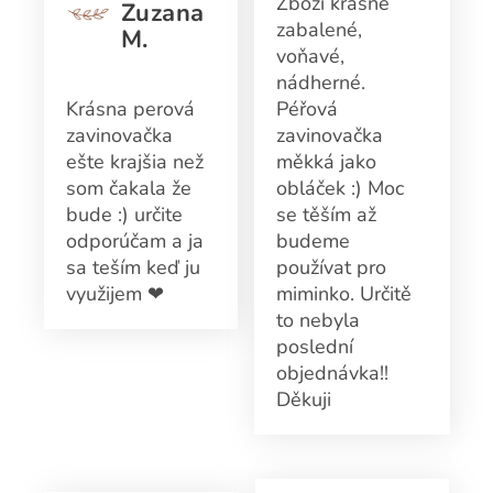
Zboží krásně
Zuzana
zabalené,
M.
voňavé,
nádherné.
Krásna perová
Péřová
zavinovačka
zavinovačka
ešte krajšia než
měkká jako
som čakala že
obláček :) Moc
bude :) určite
se těším až
odporúčam a ja
budeme
sa teším keď ju
používat pro
využijem ❤
miminko. Určitě
to nebyla
poslední
objednávka!!
Děkuji