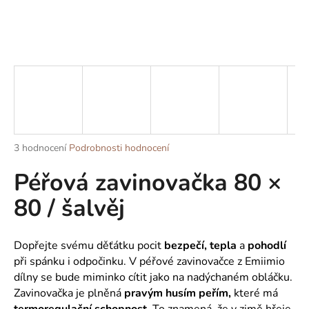
a
j
í
t
?
Průměrné
3 hodnocení
Podrobnosti hodnocení
HLEDAT
hodnocení
Péřová zavinovačka 80 ×
produktu
je
80 / šalvěj
5,0
z
D
5
o
hvězdiček.
Dopřejte svému děťátku pocit
bezpečí, tepla
a
pohodlí
p
při spánku i odpočinku. V péřové zavinovačce z Emiimio
o
dílny se bude miminko cítit jako na nadýchaném obláčku.
r
Zavinovačka je plněná
pravým husím peřím,
které má
u
termoregulační schopnost.
To znamená, že v zimě hřeje