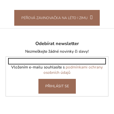
PÉŘOVÁ ZAVINOVAČKA NA LÉTO I ZIMU
Z
á
Odebírat newsletter
p
a
Nezmeškejte žádné novinky či slevy!
t
í
Vložením e-mailu souhlasíte s
podmínkami ochrany
osobních údajů
PŘIHLÁSIT SE