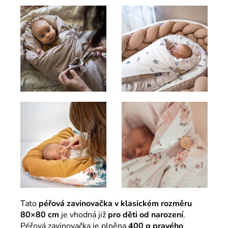
Tato
péřová zavinovačka v klasickém rozměru
80×80 cm
je vhodná již
pro děti od narození
.
Péřová zavinovačka je plněna
400 g pravého