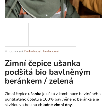
a
j
í
t
?
Průměrné
4 hodnocení
Podrobnosti hodnocení
HLEDAT
hodnocení
Zimní čepice ušanka
produktu
je
podšitá bio bavlněným
5,0
z
D
beránkem / zelená
5
o
hvězdiček.
p
o
Zimní čepice
ušanka
je ušitá z kombinace bavlněného
r
puntíkatého úpletu a 100% bavlněného beránka a je
u
skvělou volbou na
chladné zimní dny.