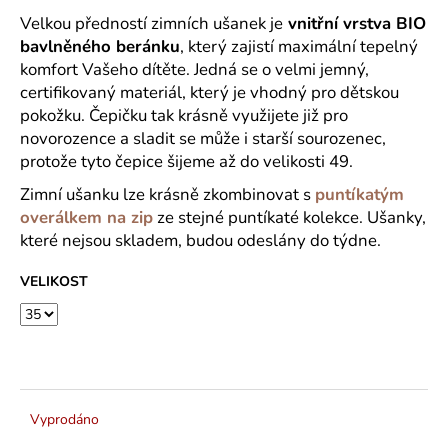
č
u
Velkou předností zimních ušanek je
vnitřní vrstva BIO
j
bavlněného beránku
, který zajistí maximální tepelný
e
komfort Vašeho dítěte. Jedná se o velmi jemný,
m
certifikovaný materiál, který je vhodný pro dětskou
e
pokožku. Čepičku tak krásně využijete již pro
novorozence a sladit se může i starší sourozenec,
protože tyto čepice šijeme až do velikosti 49.
Zimní ušanku lze krásně zkombinovat s
puntíkatým
overálkem na zip
ze stejné puntíkaté kolekce. Ušanky,
které nejsou skladem, budou odeslány do týdne.
VELIKOST
Vyprodáno