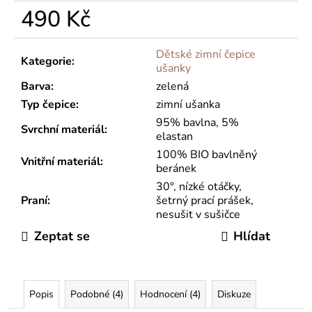
490 Kč
Měrná
cena:
Dětské zimní čepice
Kategorie
:
ušanky
Barva
:
zelená
Typ čepice
:
zimní ušanka
95% bavlna, 5%
Svrchní materiál
:
elastan
100% BIO bavlněný
Vnitřní materiál
:
beránek
30°, nízké otáčky,
Praní
:
šetrný prací prášek,
nesušit v sušičce
Zeptat se
Hlídat
Popis
Podobné (4)
Hodnocení (4)
Diskuze