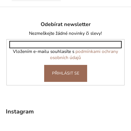
Z
á
Odebírat newsletter
p
a
Nezmeškejte žádné novinky či slevy!
t
í
Vložením e-mailu souhlasíte s
podmínkami ochrany
osobních údajů
PŘIHLÁSIT SE
Instagram