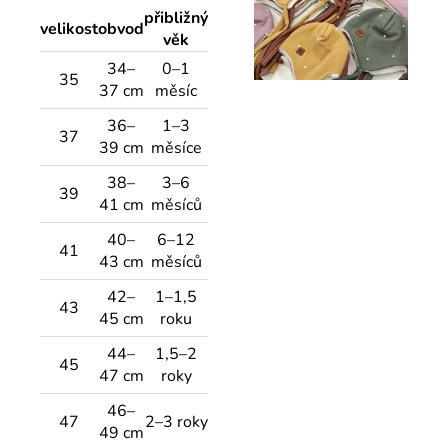
přibližný
velikost
obvod
věk
34–
0–1
35
37 cm
měsíc
36–
1–3
37
39 cm
měsíce
38–
3–6
39
41 cm
měsíců
40–
6–12
41
43 cm
měsíců
42–
1–1,5
43
45 cm
roku
44–
1,5–2
45
47 cm
roky
46–
47
2–3 roky
49 cm